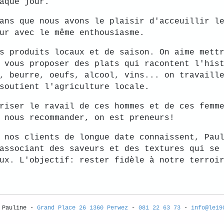
aque jour.
ans que nous avons le plaisir d'acceuillir l
ur avec le même enthousiasme.
s produits locaux et de saison. On aime mett
 vous proposer des plats qui racontent l'his
, beurre, oeufs, alcool, vins... on travaill
soutient l'agriculture locale.
riser le ravail de ces hommes et de ces femm
 nous recommander, on est preneurs!
 nos clients de longue date connaissent, Pau
associant des saveurs et des textures qui se
ux. L'objectif: rester fidèle à notre terroi
 Pauline -
Grand Place 26 1360 Perwez
-
081 22 63 73
-
info@le19