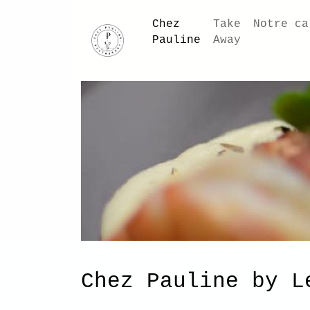
Chez
Take
N
(courante)
Pauline
Away
Chez P