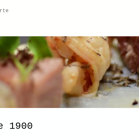
otre ca
auline by 